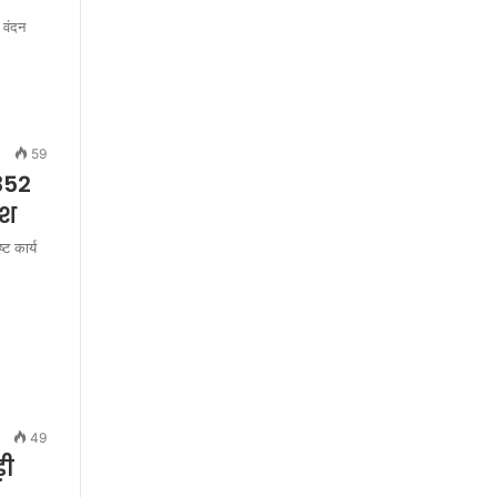
 वंदन
59
352
ैश
ट कार्य
49
़ी