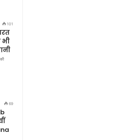
101
भारत
ो भी
हानी
 की
69
ab
ीं
ana