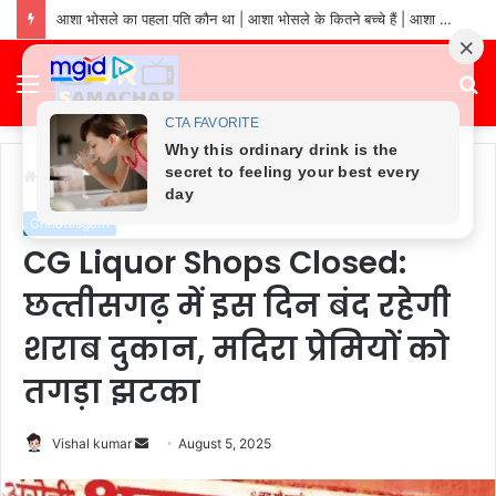
asha bhosle ki sampatti kitni hai: asha bhosle net worth in 2026 | asha bhosle ke pass kitna paisa hai
Menu
S
fo
Home
/
Chhattisgarh
Chhattisgarh
CG Liquor Shops Closed:
छत्‍तीसगढ़ में इस दिन बंद रहेगी
शराब दुकान, मदिरा प्रेमियों को
तगड़ा झटका
Send
Vishal kumar
August 5, 2025
an
email