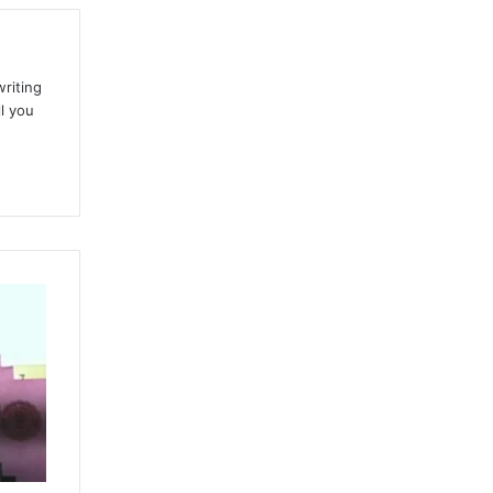
writing
l you