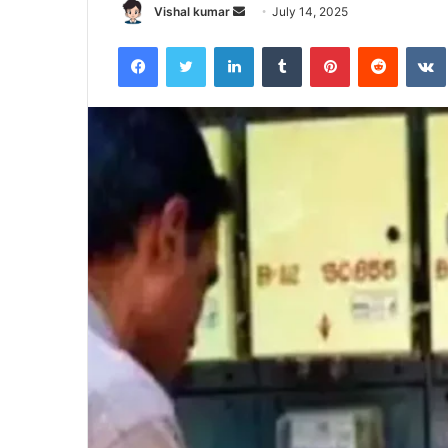
Send
Vishal kumar
July 14, 2025
an
Facebook
Twitter
LinkedIn
Tumblr
Pinterest
Reddit
email