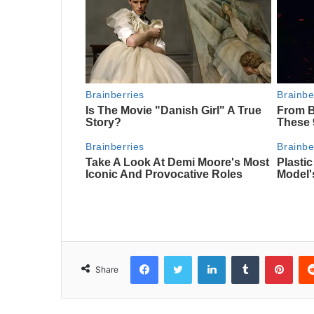
Facebook
Twitter
LinkedIn
Tumblr
Pint
Share