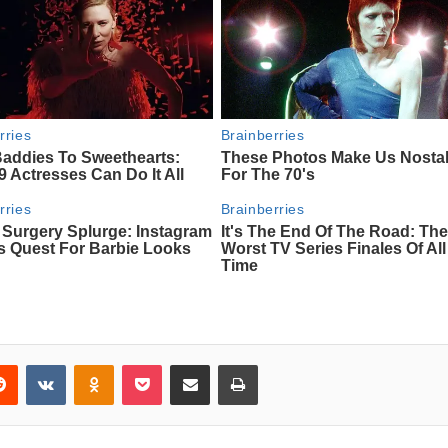
erest
Reddit
VKontakte
Odnoklassniki
Pocket
Share via Email
Print