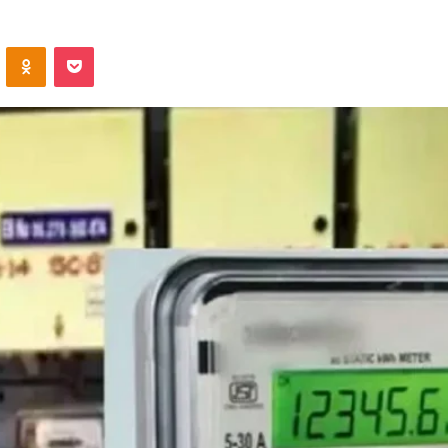
VKontakte
Odnoklassniki
Pocket