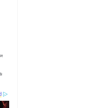
 पर
्फ