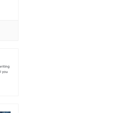
writing
l you