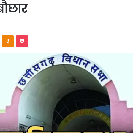
बौछार
VKontakte
Odnoklassniki
Pocket