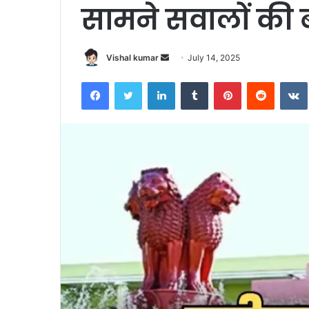
सामने सवालों की 
Send
Vishal kumar
July 14, 2025
an
Facebook
Twitter
LinkedIn
Tumblr
Pinterest
Reddit
email