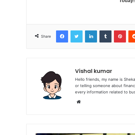
Facebook
Twitter
LinkedIn
Tumblr
Pint
Share
Vishal kumar
Hello friends, my name is Shekar
or telling someone about financ
every information related to b
Website