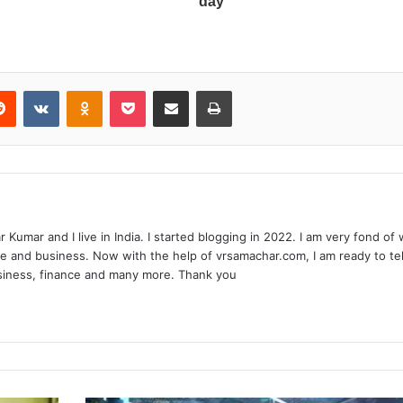
erest
Reddit
VKontakte
Odnoklassniki
Pocket
Share via Email
Print
 Kumar and I live in India. I started blogging in 2022. I am very fond of 
e and business. Now with the help of vrsamachar.com, I am ready to tel
usiness, finance and many more. Thank you