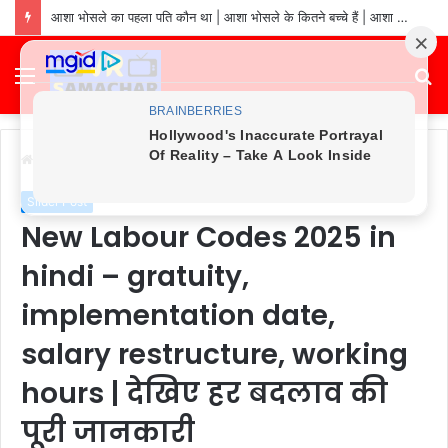
asha bhosle ki sampatti kitni hai: asha bhosle net worth in 2026 | asha bhosle ke pass kitna paisa hai
Menu
S
fo
Home
/
Slider Post
Slider Post
New Labour Codes 2025 in
hindi – gratuity,
implementation date,
salary restructure, working
hours | देखिए हर बदलाव की
पूरी जानकारी