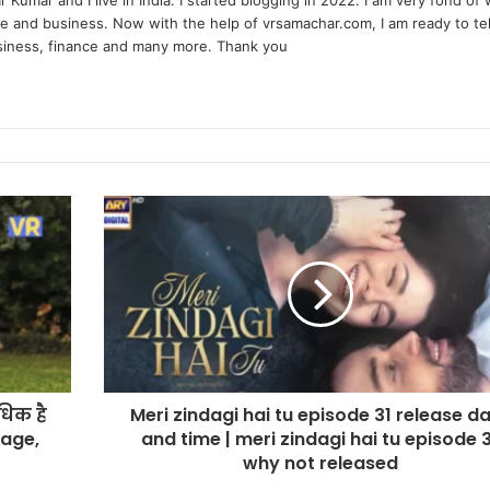
 Kumar and I live in India. I started blogging in 2022. I am very fond of 
e and business. Now with the help of vrsamachar.com, I am ready to tel
usiness, finance and many more. Thank you
धिक है
Meri zindagi hai tu episode 31 release d
 age,
and time | meri zindagi hai tu episode 
why not released