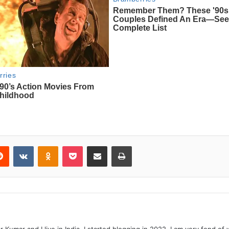
erest
Reddit
VKontakte
Odnoklassniki
Pocket
Share via Email
Print