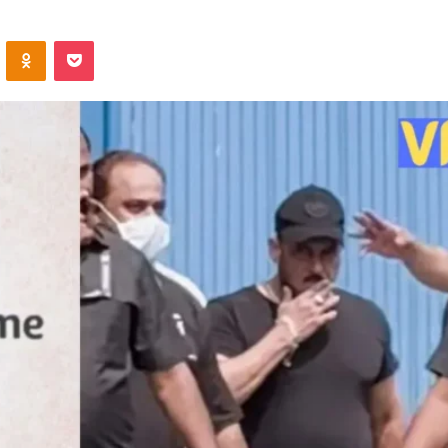
VKontakte
Odnoklassniki
Pocket