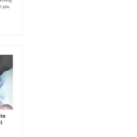
writing
l you
ate
31