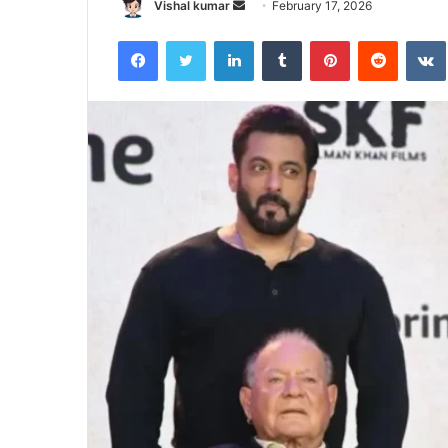
Send
Vishal kumar
February 17, 2026
an
Facebook
Twitter
LinkedIn
Tumblr
Pinterest
Reddit
email