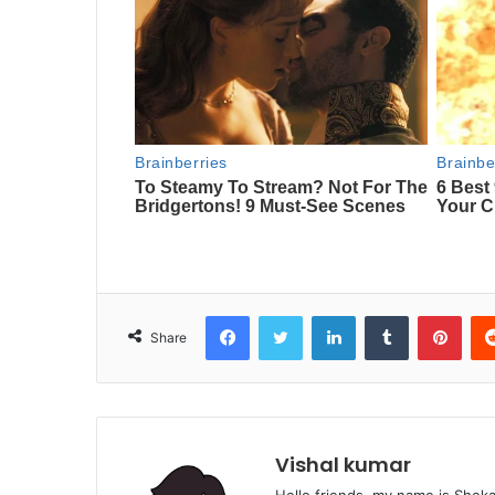
Facebook
Twitter
LinkedIn
Tumblr
Pint
Share
Vishal kumar