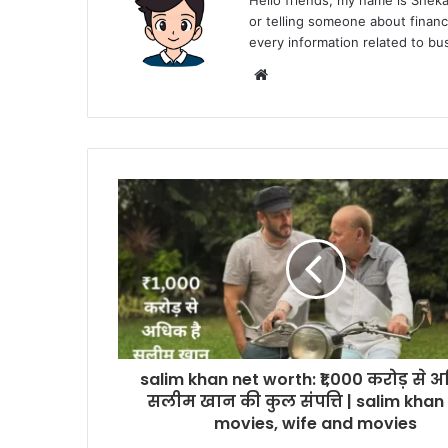
Hello friends, my name is Shekar
or telling someone about financ
every information related to b
Website
salim khan net worth: ₹1,000 करोड़ से अ
सलीम खान की कुल संपत्ति | salim khan
movies, wife and movies