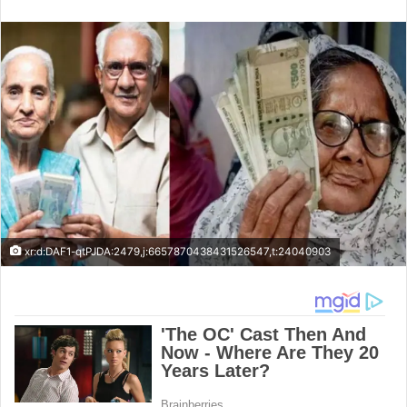
an
email
xr:d:DAF1-qtPJDA:2479,j:6657870438431526547,t:24040903