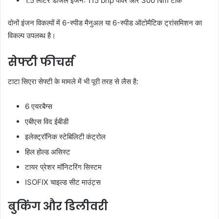
1.5 लीटर डीजल इंजन: 115 bhp पावर और 300 Nm टॉर्क
दोनों इंजन विकल्पों में 6-स्पीड मैनुअल या 6-स्पीड ऑटोमैटिक ट्रांसमिशन का
विकल्प उपलब्ध है।
सेफ्टी फीचर्स
टाटा सिएरा सेफ्टी के मामले में भी पूरी तरह से लैस है:
6 एयरबैग्स
एबीएस विद ईबीडी
इलेक्ट्रॉनिक स्टेबिलिटी कंट्रोल
हिल होल्ड असिस्ट
टायर प्रेशर मॉनिटरिंग सिस्टम
ISOFIX चाइल्ड सीट माउंट्स
बुकिंग और डिलीवरी